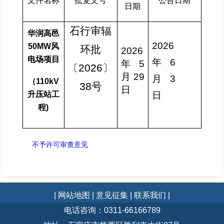
文件名称
批复文号
公告日期
日期
石行审辐
华润高邑
20
26
50MW风
环批
20
26
电场项目
年
6
年
5
〔
202
6
〕
月
29
月
3
（
110kV
38
号
日
升压站工
日
程)
不予许可审查意见
| 网站地图 |
意见征集 |
联系我们 |
电话咨询：0311-66166789