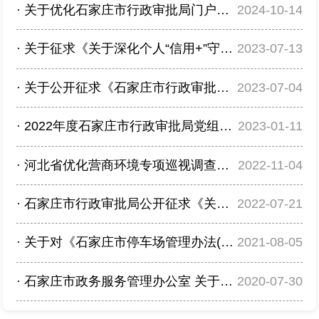
·
关于优化石家庄市行政审批局门户网站的意见征集
2024-10-14
商事登记全程电子化
·
关于征求《关于深化个人“信用+”守信激励场景建设的若干措施（征求意见稿）》意见的...
2023-07-13
工程建设项目审批
全市商品房预售许可信息查询
·
关于公开征求《石家庄市行政审批局一次性告知制度（征求意见稿）》意见的公告
2023-07-04
政民互动
·
2022年度石家庄市行政审批局党组民主生活会网上征求意见
2023-01-11
意见征集
·
河北省优化营商环境专项巡视调查问卷，邀您参与！
2022-11-04
智能客服
·
石家庄市行政审批局公开征求《关于在药品零售连锁企业开展“一证多址”改革的实施意见...
2022-07-21
办理结果公示
·
关于对《石家庄市停车场管理办法(草案)（征求意见稿）》向社会公开征求意见的公告
2021-08-05
“百事通”主题套餐服务
·
石家庄市政务服务管理办公室 关于《石家庄市社会信用管理办法（草案） （征求意见稿...
2020-07-30
电子政务地图