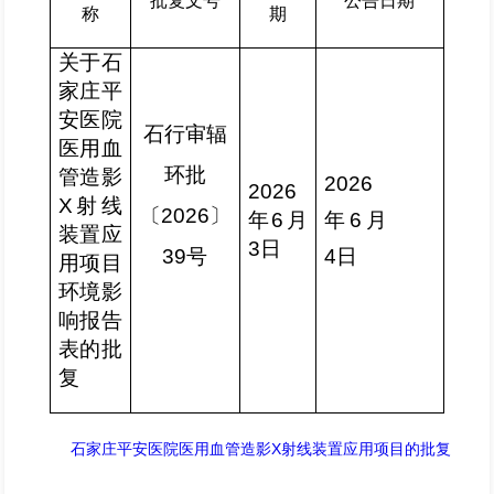
批复文号
公告日期
称
期
关于
石
家庄平
安医院
石行审
辐
医用血
环批
管造影
202
6
202
6
X射线
〔
202
6
〕
年
6
月
年
6
月
装置应
3
日
39
号
4
日
用项目
环境影
响报告
表的批
复
石家庄平安医院医用血管造影X射线装置应用项目的批复